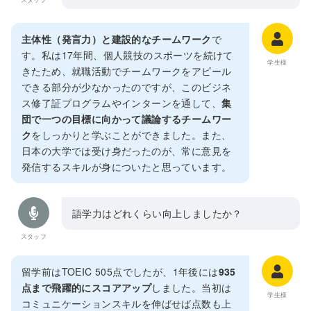
主体性（発言力）と建設的なチームワーク
で
す。私は17年間、個人競技のスポーツを続けて
学生様
きたため、就職活動でチームワークをアピール
できる部分が少なかったのですが、このビジネ
ス修了証プログラムやインターンを通して、
集
団で一つの目標に向かって議論するチームワー
ク
をしっかりと学ぶことができました。また、
日本の大学では受け身だったのが、常に意見を
発信するスキルが身についたと思っています。
語学力はどれくらい向上しましたか？
スタッフ
留学前はTOEIC 505点でしたが、1年後には
935
点まで飛躍的にスコアアップ
しました。当初は
学生様
コミュニケーションスキルを伸ばせば点数も上