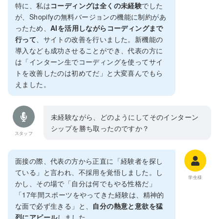
特に、私は
コーディングは全くの未経験
でした
が、Shopifyの無料バージョンの機能に制約があ
ったため、
AIを活用しながらコーディングまで
行って
、サイトの改善を行いました。新機能の
導入なども成功させることができ、代表の方に
は「インターン生でコーディングを使ってサイ
トを改善したのは初めてだ」と大変喜んでもら
えました。
未経験ながら、どのようにしてそのインターン
シップを勝ち取ったのですか？
スタッフ
面接の際、代表の方から正直に「経験者を探し
ている」と言われ、不採用を覚悟しました。し
学生様
かし、その場で「自分は何でもやる性格だ」
「17年間スポーツをやってきた経験は、精神的
な面で必ず生きる」と、
自分の熱意と意欲を猛
烈にアピール
しました。