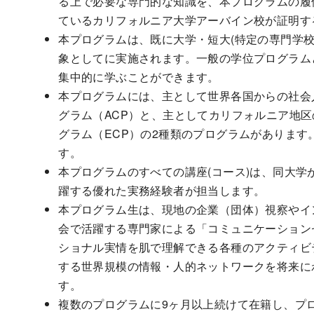
る上で必要な専門的な知識を、本プログラムの履
ているカリフォルニア大学アーバイン校が証明す
本プログラムは、既に大学・短大(特定の専門学
象としてに実施されます。一般の学位プログラム
集中的に学ぶことができます。
本プログラムには、主として世界各国からの社会
グラム（ACP）と、主としてカリフォルニア地
グラム（ECP）の2種類のプログラムがありま
す。
本プログラムのすべての講座(コース)は、同大
躍する優れた実務経験者が担当します。
本プログラム生は、現地の企業（団体）視察やイ
会で活躍する専門家による「コミュニケーション
ショナル実情を肌で理解できる各種のアクティビ
する世界規模の情報・人的ネットワークを将来に
す。
複数のプログラムに9ヶ月以上続けて在籍し、プ