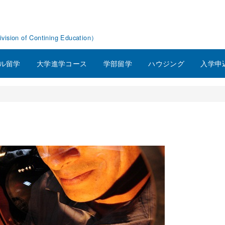
f Contining Education）
ル留学
大学進学コース
学部留学
ハウジング
入学申