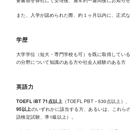
要書類を弊社にて受理後、通常約一週間後にお知ら
また、入学が認められた際、約１ヶ月以内に、正式な入学
学歴
大学学位（短大・専門学校も可）を既に取得してい
の分野について知識のある方や社会人経験のある方
英語力
TOEFL iBT 71点以上
（TOEFL PBT－530点以上）
95以上
のいずれかに該当する方、あるいは、これら
語検定試験、準1級以上）。