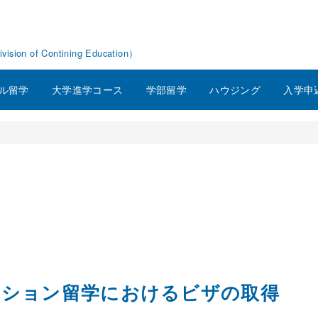
f Contining Education）
ル留学
大学進学コース
学部留学
ハウジング
入学申
ンション留学におけるビザの取得