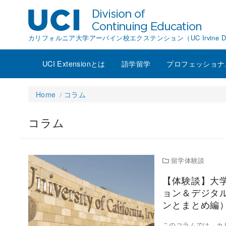
カリフォルニア大学アーバイン校エクステンション（UC Irvine Division o
UCI Extensionとは
語学留学
プロフェッショナ
Home
コラム
コラム
留学体験談
【体験談】大
ョン＆デジタ
ンとまとめ編
このコラムでは、カ