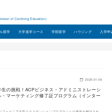
f Contining Education）
ル留学
大学進学コース
学部留学
ハウジング
入学申
2026-01-06
学生の挑戦！ACPビジネス・アドミニストレーシ
ル・マーケティング修了証プログラム（インター
）
リフォルニア大学エクステンションプログラムへの参加を検討され