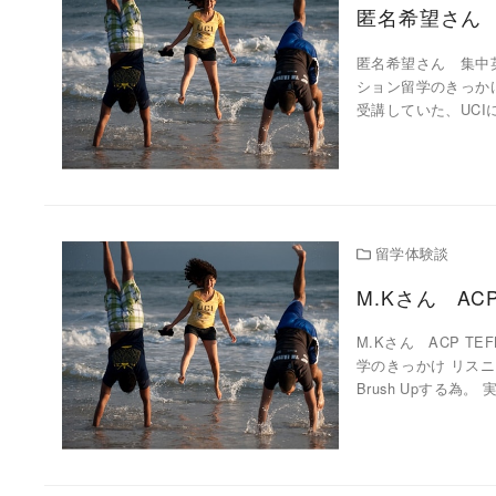
匿名希望さん
匿名希望さん 集中
ション留学のきっかけ
受講していた、UCI
留学体験談
M.Kさん AC
M.Kさん ACP 
学のきっかけ リス
Brush Upする